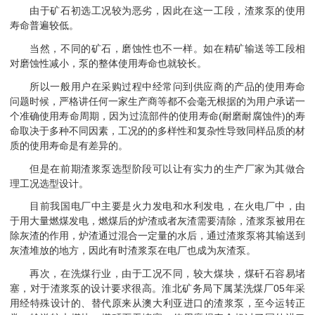
由于矿石初选工况较为恶劣，因此在这一工段，渣浆泵的使用
寿命普遍较低。
当然，不同的矿石，磨蚀性也不一样。如在精矿输送等工段相
对磨蚀性减小，泵的整体使用寿命也就较长。
所以一般用户在采购过程中经常问到供应商的产品的使用寿命
问题时候，严格讲任何一家生产商等都不会毫无根据的为用户承诺一
个准确使用寿命周期，因为过流部件的使用寿命(耐磨耐腐蚀件)的寿
命取决于多种不同因素，工况的的多样性和复杂性导致同样品质的材
质的使用寿命是有差异的。
但是在前期渣浆泵选型阶段可以让有实力的生产厂家为其做合
理工况选型设计。
目前我国电厂中主要是火力发电和水利发电，在火电厂中，由
于用大量燃煤发电，燃煤后的炉渣或者灰渣需要清除，渣浆泵被用在
除灰渣的作用，炉渣通过混合一定量的水后，通过渣浆泵将其输送到
灰渣堆放的地方，因此有时渣浆泵在电厂也成为灰渣泵。
再次，在洗煤行业，由于工况不同，较大煤块，煤矸石容易堵
塞，对于渣浆泵的设计要求很高。淮北矿务局下属某洗煤厂05年采
用经特殊设计的、替代原来从澳大利亚进口的渣浆泵，至今运转正