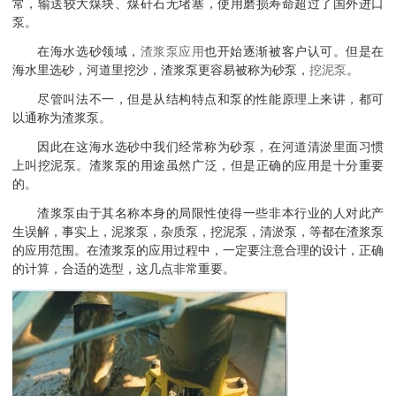
常，输送较大煤块、煤矸石无堵塞，使用磨损寿命超过了国外进口
泵。
在海水选砂领域，
渣浆泵应用
也开始逐渐被客户认可。但是在
海水里选砂，河道里挖沙，渣浆泵更容易被称为砂泵，
挖泥泵
。
尽管叫法不一，但是从结构特点和泵的性能原理上来讲，都可
以通称为渣浆泵。
因此在这海水选砂中我们经常称为砂泵，在河道清淤里面习惯
上叫挖泥泵。渣浆泵的用途虽然广泛，但是正确的应用是十分重要
的。
渣浆泵由于其名称本身的局限性使得一些非本行业的人对此产
生误解，事实上，泥浆泵，杂质泵，挖泥泵，清淤泵，等都在渣浆泵
的应用范围。在渣浆泵的应用过程中，一定要注意合理的设计，正确
的计算，合适的选型，这几点非常重要。