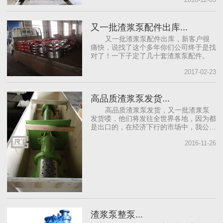
又一批渣浆泵配件出库...
又一批渣浆泵配件出库，新客户很
痛快，说找了这个多年你们公司终于是找
对了！一下子定了几十套渣浆泵配件。
2017-02-23
高品质渣浆泵发货...
高品质渣浆泵发货，又一批渣浆泵
发货喽，他们将发往全世界各地，因为都
是出口的，在经济下行的市场中，我公司
逆势而上，不断接到各国渣浆泵订单（国
2016-11-26
内的年前渣浆泵订单已满）。
渣浆泵整泵...