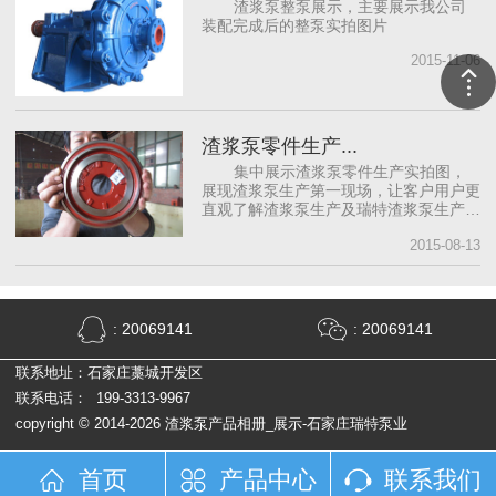
渣浆泵整泵展示，主要展示我公司
装配完成后的整泵实拍图片
2015-11-06
渣浆泵零件生产...
集中展示渣浆泵零件生产实拍图，
展现渣浆泵生产第一现场，让客户用户更
直观了解渣浆泵生产及瑞特渣浆泵生产实
况
2015-08-13
: 20069141
: 20069141
联系地址：石家庄藁城开发区
联系电话： 199-3313-9967
copyright © 2014-2026 渣浆泵产品相册_展示-石家庄瑞特泵业
首页
产品中心
联系我们