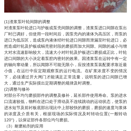
(1)渣浆泵叶轮间隙的调整
对渣浆泵叶轮进口与护板或泵壳间隙的调整，渣浆泵进口间隙在泵出
厂时已调好，但使用一段时间后，因泵壳内的液体为高压区，而泵的
进口为低压区，造成泵内液体经叶轮进口间隙而泄漏至叶轮进口，必
然造成叶轮及护板或蜗壳密封段的磨损而加大间隙。间隙的减小与增
大对水流速影响较大，流速大小对叶轮及护板进口磨损成正比，叶轮
进口间隙的大小决定着泵腔内密封的效果。因渣浆泵在运转中有一定
的轴向窜动量，所以闻隙不可能无限小，应按渣浆泵装配要求靠近最
小值，在运行中应定期观察泵的运行电流。在矿浆浓度不变的情况
下，必须通过开大闸门才能满足正常流量，说明泵的进口间隙已增
大，通过生产实际摸出定期调整的规律及时调整。
(2)调整与修补
对部分不均匀磨损部件的调整及修补，延长部件使用寿命。泵的进水
口流速较低，物料在进口处于滑动及不连续跳动的运动状态，使泵的
进水短节及前衬板底部出现比中上部较快的磨损，磨损的速度与浆体
的浓度及介质有关，根据现场的实际情况及时转动位置(一般转动
120°)，以保证部件各部位均匀磨损。
（3）耐磨粘剂的应用