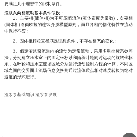
要满足几个理想中的限制条件。
渣浆泵两相流动基本条件假设：
1、
主要相
(
液体相
)
为不可压缩流体
(
液体密度为常数
)
，次要相
(
固体相
)
遵循欧拉的连续介质模型原则，而且各相的物化特性在流动
中保持不变
；
2、
固体相颗粒直径满足理想条件，不存在相态的变化；
3、
假定渣浆泵流道内的流动为定常流动，采用多重坐标系参照
法，分别建立压水室上的固定坐标系和随着叶轮同时运动的旋转坐标
系，在叶轮和压水室流场区域分别进行流动控制方程的计算，不同区
域之间的交界面上流场信息交换则通过流体质点相对速度转换为绝对
速度的形式进行。
渣浆泵基础知识
渣浆泵发展