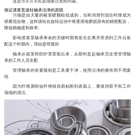
这是
渣浆泵装配
必须要注意的问题。
保证渣浆泵滚柱轴承洁净的原因
污物是由大量的棱形硬颗粒组成的，当和润滑剂混合时便成为
研磨混合物，这样滚柱在旋转运动中将逐渐地磨损原有的精密配合，
降低精确度和效率。
影响渣浆泵轴承寿命的关键时期将发生在离开库房到工作台装
配这个时期内，理由是明显的
轴承从箱里和防护罩里取出来，从那时是起轴承完全受管理轴
承的工作人员支配
管理轴承的首要规则是工具要干净，使用洁净的擦布而不用废
纸
因为纤维屑和短纤维很容易粘附到表面上，要保持双手和工作
场地的清洁。