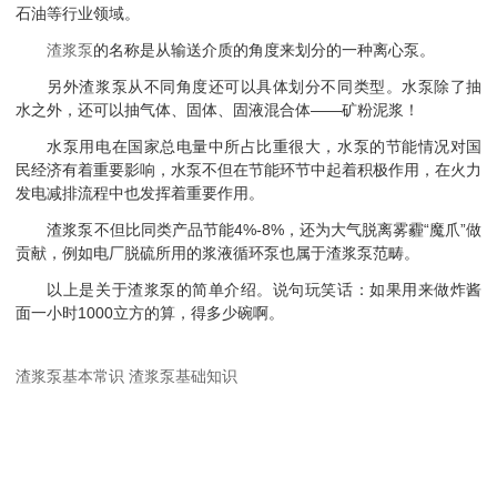
石油等行业领域。
渣浆泵
的名称是从输送介质的角度来划分的一种离心泵。
另外渣浆泵从不同角度还可以具体划分不同类型。水泵除了抽
水之外，还可以抽气体、固体、固液混合体——矿粉泥浆！
水泵用电在国家总电量中所占比重很大，水泵的节能情况对国
民经济有着重要影响，水泵不但在节能环节中起着积极作用，在火力
发电减排流程中也发挥着重要作用。
渣浆泵不但比同类产品节能4%-8%，还为大气脱离雾霾“魔爪”做
贡献，例如电厂脱硫所用的浆液循环泵也属于渣浆泵范畴。
以上是关于渣浆泵的简单介绍。说句玩笑话：如果用来做炸酱
面一小时1000立方的算，得多少碗啊。
渣浆泵基本常识
渣浆泵基础知识