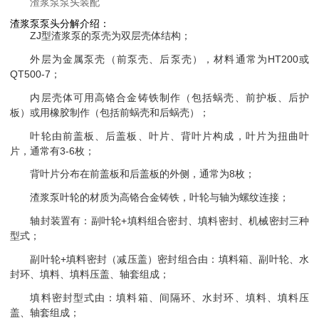
渣浆泵泵头装配
渣浆泵泵头分解介绍：
ZJ型渣浆泵的泵壳为双层壳体结构；
外层为金属泵壳（前泵壳、后泵壳），材料通常为HT200或
QT500-7；
内层壳体可用高铬合金铸铁制作（包括蜗壳、前护板、后护
板）或用橡胶制作（包括前蜗壳和后蜗壳）；
叶轮由前盖板、后盖板、叶片、背叶片构成，
叶片为扭曲叶
片，通常有3-6枚；
背叶片分布在前盖板和后盖板的外侧，通常为8枚；
渣浆泵叶轮的材质为高铬合金铸铁，叶轮与轴为螺纹连接；
轴封装置有：副叶轮+填料组合密封、填料密封、机械密封三种
型式；
副叶轮+填料密封（减压盖）密封组合由：填料箱、副叶轮、水
封环、填料、填料压盖、轴套组成；
填料密封型式由：填料箱、间隔环、水封环、填料、填料压
盖、轴套组成；