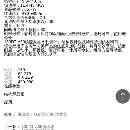
扬程(H)：9.3-44.6m
轴功率：11.4-43.4KW
最高效率：65.7%
转速(N)：490-980r/min
气蚀余量(NPSH)r：2.1
允许配带最大功率(KW)：90
重量：1470
间断通过最大颗粒：30
轴封形式：轴封均采用特制双端面机械密封形式，密封可靠，使用寿
命长
150DT-A50脱硫泵在水利设计、结构设计以及铸件所用的材料商，
综合应用了国内外同类产品的优点并加以创新。具有高效节能、抗磨
耐腐、振动小、噪音低、运行可靠、使用寿命长、维修方便等特点，
泵的综合性能居国内领先水平。
出口 :
150
流量 :
62-279
扬程 :
9.3-44.6
转速 :
490-980
性能参数:
结构示意图:
应用:
标签：
脱硫泵，脱硫泵厂家.渣浆泵
上一条：
100DT-A35脱硫泵...