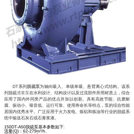
DT系列
脱硫泵
为轴向吸入、单级单吸、悬臂离心式结构。该系
列脱硫
渣浆泵
在水利设计、结构设计以及过流部件所用材质上，综合
应用了国内外同类产品的优点并加以创新。具有高效节能、抗磨耐
腐、振动小、噪音低、运行可靠、使用寿命长等特点，泵的综合性能
居国内优秀水平。广泛应用于火力发电、炼铝和炼油等行业的脱硫系
统中输送石灰石或石膏浆液。
150DT-A50脱硫泵基本参数如下:
流量(Q)：62-279m³/h、