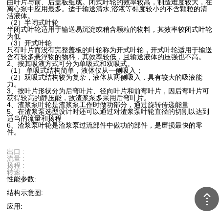
由叶片与前、后盖板组成。闭式叶轮的效率较高，制造难度较大，在
离心泵中应用最多。适于输送清水,溶液等黏度较小的不含颗粒的清
洁液体。
（2）半闭式叶轮
半闭式叶轮适用于输送易沉淀或稍含颗粒的物料，其效率较闭式叶轮
为低
（3）开式叶轮
只有叶片而没有完整盖板的叶轮称为开式叶轮，开式叶轮适用于输送
含有较多悬浮物的物料，其效率较低，且输送液体的压强也不高。
2、按其吸液方式可分为单吸式和双吸式。
（1） 单吸式结构简单，液体仅从一侧吸入；
（2）双吸式结构较为复杂，液体从两侧吸入，具有较大的吸液能
力。
3、按叶片形状分为后弯叶片、径向叶片和前弯叶片，因后弯叶片可
获得较高的静压能，故渣浆泵多采用后弯叶片。
4、渣浆泵叶轮是渣浆泵工作时做功部分，通过旋转传递能量
5、在渣浆泵选型设计时还可以通过对渣浆泵叶轮直径的切割以达到
适当的流量和扬程
6、渣浆泵叶轮是渣浆泵过流部件中做功的部件，是磨损最快的零
件。
出口 :
流量 :
扬程 :
转速 :
性能参数:
结构示意图:
应用: