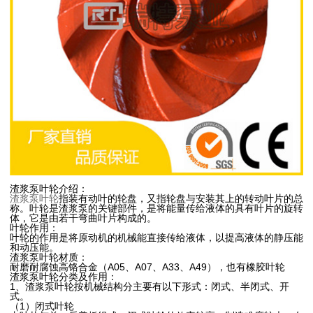
渣浆泵叶轮介绍：
渣浆泵叶轮
指装有动叶的轮盘，又指轮盘与安装其上的转动叶片的总
称。叶轮是渣浆泵的关键部件，是将能量传给液体的具有叶片的旋转
体，它是由若干弯曲叶片构成的。
叶轮作用：
叶轮的作用是将原动机的机械能直接传给液体，以提高液体的静压能
和动压能。
渣浆泵叶轮材质：
耐磨耐腐蚀高铬合金（A05、A07、A33、A49），也有橡胶叶轮
渣浆泵叶轮分类及作用：
1、渣浆泵叶轮按机械结构分主要有以下形式：闭式、半闭式、开
式。
（1）闭式叶轮