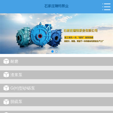
耐磨
渣浆泵
G(H)型砂砾泵
脱硫泵