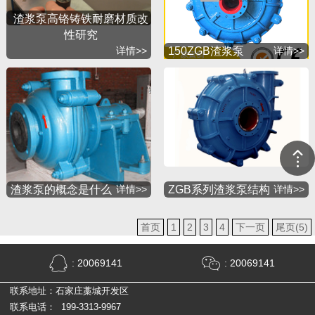
渣浆泵高铬铸铁耐磨材质改
性研究
详情>>
150ZGB渣浆泵
详情>>
渣浆泵的概念是什么
详情>>
ZGB系列渣浆泵结构
详情>>
首页
1
2
3
4
下一页
尾页(5)
: 20069141
: 20069141
联系地址：石家庄藁城开发区
联系电话： 199-3313-9967