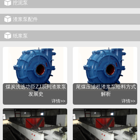
挖泥泵
渣浆泵配件
纸浆泵
煤炭洗选功臣ZJ系列渣浆泵
尾煤压滤机渣浆泵给料方式
发展史
解析
详情>>
详情>>