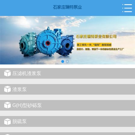
压滤机渣浆泵
渣浆泵
G(H)型砂砾泵
脱硫泵