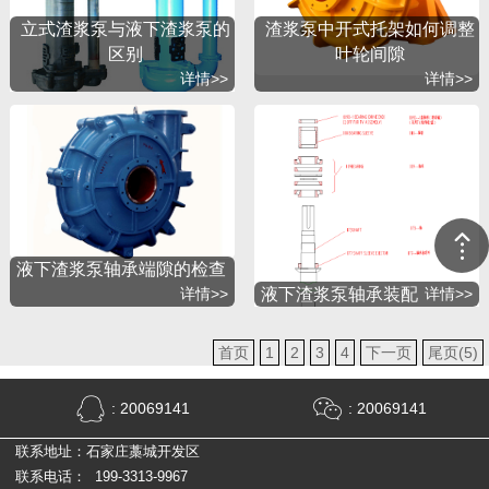
立式渣浆泵与液下渣浆泵的
渣浆泵中开式托架如何调整
区别
叶轮间隙
详情>>
详情>>
液下渣浆泵轴承端隙的检查
详情>>
液下渣浆泵轴承装配
详情>>
首页
1
2
3
4
下一页
尾页(5)
: 20069141
: 20069141
联系地址：石家庄藁城开发区
联系电话： 199-3313-9967