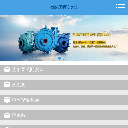
渣浆泵装配安装
渣浆泵
G(H)型砂砾泵
脱硫泵